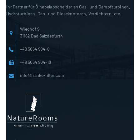
Ihr Partner für Ölnebelabscheider an Gas- und Dampfturbinen,
Hydroturbinen, Gas- und Dieselmotoren, Verdichtern, etc.
Wiedhof 9
31162 Bad Salzdetfurth
+49 5064 904-0
+49 5064 904-18
info@franke-filter.com