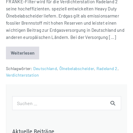
FRANKE-Filter wird für die Verdichterstation Radeland 2
seine hocheffizienten, speziell entwickelten Heavy Duty
Ölnebelabscheider liefern. Erdgas gilt als emissionsarmer
fossiler Brennstoff mit hohen Reserven und leistet einen
wichtigen Beitrag zur Erdgasversorgung in Deutschland und
anderen europäischen Ländern. Bei der Versorgung […]
Weiterlesen
Hocheffiziente
Ölnebelabscheider
für
Verdichterstation
Schlagwörter:
Deutschland
,
Ölnebelabscheider
,
Radeland 2
,
Radeland
Verdichterstation
2
Suchen
nach:
Aktuelle Beiträge