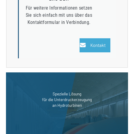
Für weitere Informationen setzen
Sie sich einfach mit uns über das
Kontaktformular in Verbindung.
Kontakt
S
p
e
z
i
e
l
l
e
L
ö
s
u
n
g
f
ü
r
d
i
e
U
n
t
e
r
d
r
u
c
k
e
r
z
e
u
g
u
n
g
a
n
H
y
d
r
o
t
u
r
b
i
n
e
n