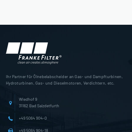
Ihr Partner für Ölnebelabscheider an Gas- und Dampfturbinen,
Hydroturbinen, Gas- und Dieselmotoren, Verdichtern, etc.
Wiedhof 9
31162 Bad Salzdetfurth
+49 5064 904-0
+49 5064 904-18