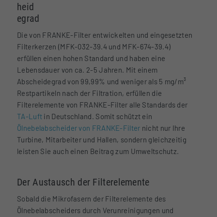
heid
egrad
Die von FRANKE-Filter entwickelten und eingesetzten
Filterkerzen (MFK-032-39.4 und MFK-674-39.4)
erfüllen einen hohen Standard und haben eine
Lebensdauer von ca. 2-5 Jahren. Mit einem
Abscheidegrad von 99,99% und weniger als 5 mg/m³
Restpartikeln nach der Filtration, erfüllen die
Filterelemente von FRANKE-Filter alle Standards der
TA-Luft
in Deutschland. Somit schützt ein
Ölnebelabscheider von FRANKE-Filter
nicht nur Ihre
Turbine, Mitarbeiter und Hallen, sondern gleichzeitig
leisten Sie auch einen Beitrag zum Umweltschutz.
Der Austausch der Filterelemente
Sobald die Mikrofasern der Filterelemente des
Ölnebelabscheiders durch Verunreinigungen und