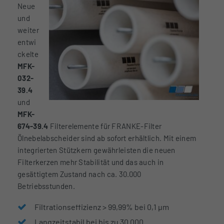
Neue
und
weiter
entwi
ckelte
MFK-
032-
39.4
und
MFK-
674-39.4
Filterelemente für FRANKE-Filter
Ölnebelabscheider sind ab sofort erhältlich. Mit einem
integrierten Stützkern gewährleisten die neuen
Filterkerzen mehr Stabilität und das auch in
gesättigtem Zustand nach ca. 30.000
Betriebsstunden.
Filtrationseffizienz > 99,99% bei 0,1 µm
Langzeitstabil bei bis zu 30.000