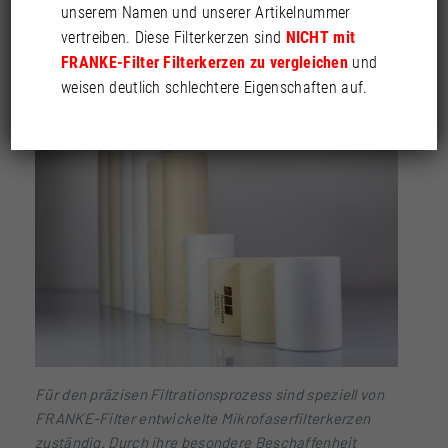
MFK-032-39.4 und MFK-674-39.4
unserem Namen und unserer Artikelnummer
Mikrofaserfilterkerzen
vertreiben. Diese Filterkerzen sind
NICHT mit
für Ölnebelabscheider
FRANKE-Filter Filterkerzen zu vergleichen
und
weisen deutlich schlechtere Eigenschaften auf.
Für den präzisen Filtrationsprozess sind speziell von
FRANKE-Filter entwickelte Mikrofaserfilterkerzen
zuständig. Durch ihre besondere Beschaffenheit