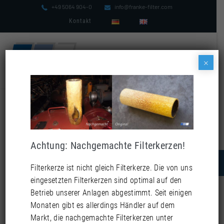
Zum
+49 5064 904-0
info@franke-filter.com
Inhalt
Kontakt
springen
×
Menü-
Schalt
Filterkerzen für Ölnebel
Achtung: Nachgemachte Filterkerzen!
Höchste Effizienz: Ölnebel werden zu 99,99% gefiltert
Filterkerze ist nicht gleich Filterkerze. Die von uns
Jobs
eingesetzten Filterkerzen sind optimal auf den
(2)
Betrieb unserer Anlagen abgestimmt. Seit einigen
Startseite
»
Suchen
Monaten gibt es allerdings Händler auf dem
Filterkerzen für Ölnebelabscheider
nach:
Markt, die nachgemachte Filterkerzen unter