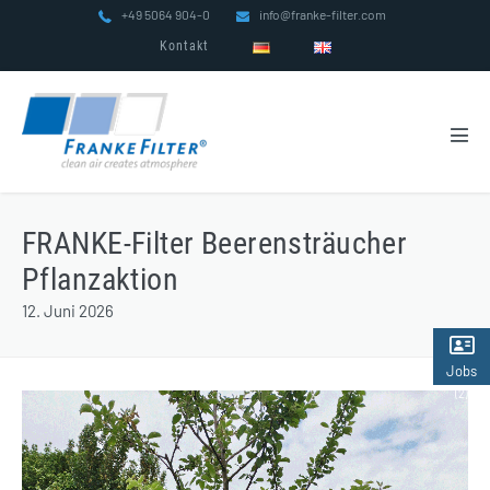
Zum
+49 5064 904-0
info@franke-filter.com
Inhalt
Kontakt
springen
Men
Scha
FRANKE-Filter Beerensträucher
Pflanzaktion
12. Juni 2026
Jobs
(2)