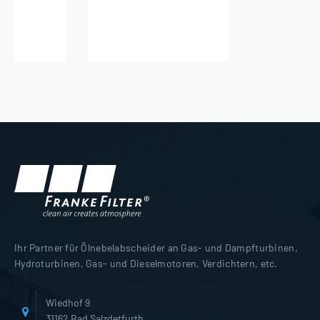
Ihr Partner für Ölnebelabscheider an Gas- und Dampfturbinen,
Hydroturbinen, Gas- und Dieselmotoren, Verdichtern, etc.
Wiedhof 9
31162 Bad Salzdetfurth