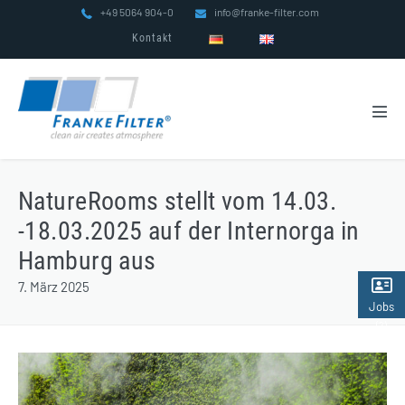
Zum
+49 5064 904-0
info@franke-filter.com
Inhalt
Kontakt
springen
Men
Scha
NatureRooms stellt vom 14.03.
-18.03.2025 auf der Internorga in
Hamburg aus
7. März 2025
Jobs
(2)