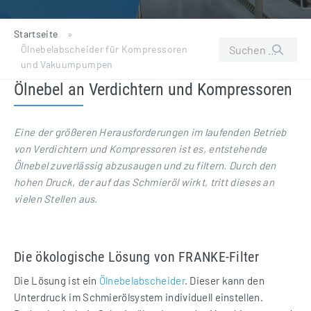
Startseite
»
Suchen
Ölnebelabscheider für Kompressoren
nach:
und Vakuumpumpen
Ölnebel an Verdichtern und Kompressoren
Eine der größeren Herausforderungen im laufenden Betrieb
von Verdichtern und Kompressoren ist es, entstehende
Ölnebel zuverlässig abzusaugen und zu filtern. Durch den
hohen Druck, der auf das Schmieröl wirkt, tritt dieses an
vielen Stellen aus.
Die ökologische Lösung von FRANKE-Filter
Die Lösung ist ein
Ölnebelabscheider
. Dieser kann den
Unterdruck im Schmierölsystem individuell einstellen.