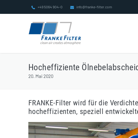
Zum
+49 5064 904-0
info@franke-filter.com
Inhalt
springen
Hocheffiziente Ölnebelabscheid
20. Mai 2020
FRANKE-Filter wird für die Verdicht
hocheffizienten, speziell entwickel