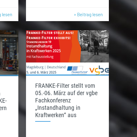
g lesen
» Beitrag lesen
FRANKE-Filter stellt vom
05.-06. März auf der vgbe
n
Fachkonferenz
KE-
„Instandhaltung in
ern
Kraftwerken“ aus