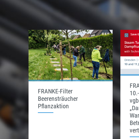
FRA
FRANKE-Filter
10.
Beerensträucher
vgb
Pflanzaktion
„Da
Wan
Bet
ver