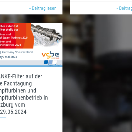
» Beitrag lesen
» Beitra
NKE-Filter auf der
e Fachtagung
pfturbinen und
pfturbinenbetrieb in
zburg vom
-29.05.2024