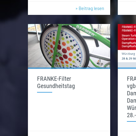
» Beitrag lesen
FRANKE-Filter
FRA
Gesundheitstag
vgb
Dam
Dam
Wür
28.