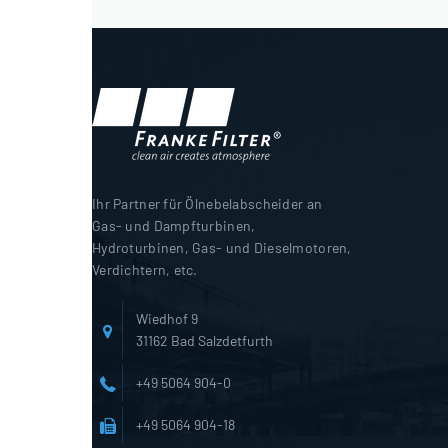
Ihr Partner für Ölnebelabscheider an
Gas- und Dampfturbinen,
Hydroturbinen, Gas- und Dieselmotoren,
Verdichtern, etc.
Wiedhof 9
31162 Bad Salzdetfurth
+49 5064 904-0
+49 5064 904-18