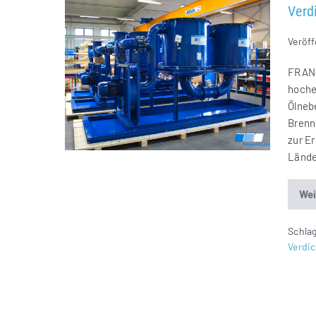
Verd
Ölnebelabscheider
für
Veröff
Verdichterstation
Radeland
FRANK
2
hoche
Ölnebe
Brenn
zur E
Lände
Wei
Schla
Verdic