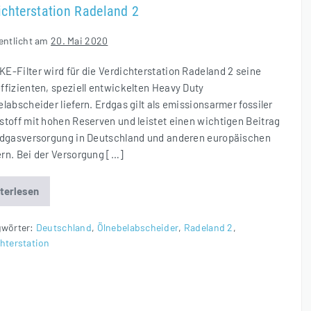
ichterstation Radeland 2
entlicht am
20. Mai 2020
E-Filter wird für die Verdichterstation Radeland 2 seine
ffizienten, speziell entwickelten Heavy Duty
labscheider liefern. Erdgas gilt als emissionsarmer fossiler
stoff mit hohen Reserven und leistet einen wichtigen Beitrag
rdgasversorgung in Deutschland und anderen europäischen
rn. Bei der Versorgung […]
terlesen
Hocheffiziente
Ölnebelabscheider
für
Verdichterstation
gwörter:
Deutschland
,
Ölnebelabscheider
,
Radeland 2
,
Radeland
hterstation
2