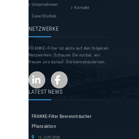
Unternehmen
Kontakt
Case Studies
NETZWERKE
FRANKE-Filter ist aktiv auf den folgenen
Netzwerken. Schauen Sie vorbei, wir
freuen uns darauf, Sie kennenzulernen.
LATEST NEWS
FRANKE-Filter Beerensträucher
Pflanzaktion
12. JUNI 2026