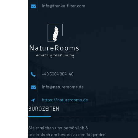
info@franke-filter.com
+49 5064 904-40
info@naturerooms.de
https://naturerooms.de
BÜROZEITEN
Sie erreichen uns persönlich &
telefonisch am besten zu den folgenden