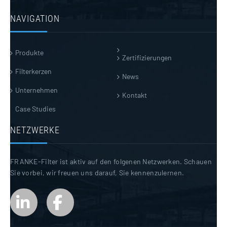
NAVIGATION
Produkte
Zertifizierungen
Filterkerzen
News
Unternehmen
Kontakt
Case Studies
NETZWERKE
FRANKE-Filter ist aktiv auf den folgenen Netzwerken. Schauen
Sie vorbei, wir freuen uns darauf, Sie kennenzulernen.