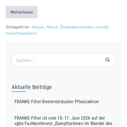
Weiterlesen
FRANKE-
Filter
auf
der
Schlagwörter:
Adipec
,
Messe
,
Ölnebelabscheider
,
virtuell
,
ADIPEC
zukunftsweisend
Virtual
Exhibition
Suchen
nach:
Aktuelle Beiträge
FRANKE-Filter Beerensträucher Pflanzaktion
FRANKE-Filter ist vom 10.-11. Juni 2026 auf der
vgbe Fachkonferenz „Dampfturbinen im Wandel des