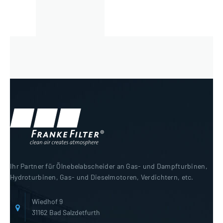
Ihr Partner für Ölnebelabscheider an Gas- und Dampfturbinen,
Hydroturbinen, Gas- und Dieselmotoren, Verdichtern, etc.
Wiedhof 9
31162 Bad Salzdetfurth