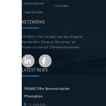
Unternehmen
Kontakt
Case Studies
NETZWERKE
FRANKE-Filter ist aktiv auf den folgenen
Netzwerken. Schauen Sie vorbei, wir
freuen uns darauf, Sie kennenzulernen.
LATEST NEWS
FRANKE-Filter Beerensträucher
Pflanzaktion
12. JUNI 2026