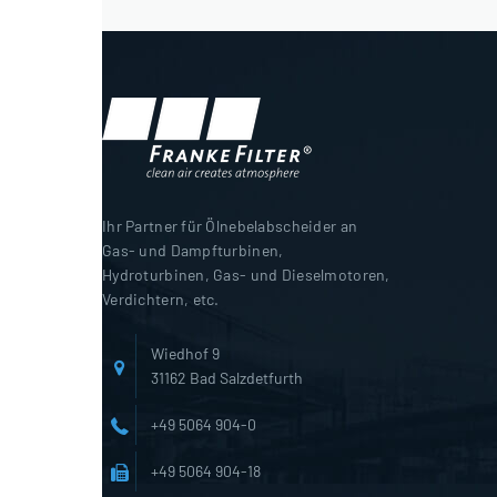
Ihr Partner für Ölnebelabscheider an
Gas- und Dampfturbinen,
Hydroturbinen, Gas- und Dieselmotoren,
Verdichtern, etc.
Wiedhof 9
31162 Bad Salzdetfurth
+49 5064 904-0
+49 5064 904-18