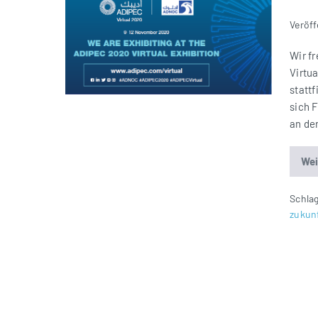
Filter
Veröff
auf
der
Wir f
ADIPEC
Virtu
Virtual
statt
Exhibition
sich 
an de
Wei
Schla
zukun