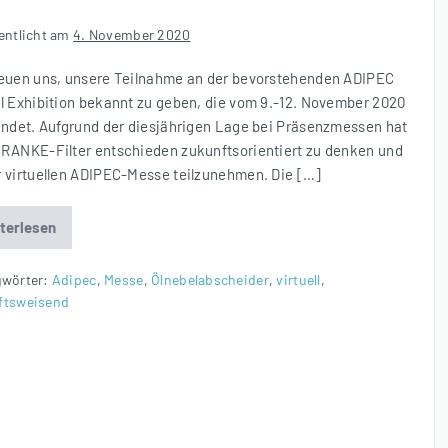
entlicht am
4. November 2020
reuen uns, unsere Teilnahme an der bevorstehenden ADIPEC
al Exhibition bekannt zu geben, die vom 9.-12. November 2020
findet. Aufgrund der diesjährigen Lage bei Präsenzmessen hat
FRANKE-Filter entschieden zukunftsorientiert zu denken und
r virtuellen ADIPEC-Messe teilzunehmen. Die […]
terlesen
FRANKE-
Filter
auf
der
gwörter:
Adipec
,
Messe
,
Ölnebelabscheider
,
virtuell
,
ADIPEC
ftsweisend
Virtual
Exhibition