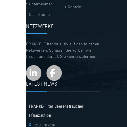
Unternehmen
Kontakt
Case Studies
NETZWERKE
FRANKE-Filter ist aktiv auf den folgenen
Netzwerken. Schauen Sie vorbei, wir
freuen uns darauf, Sie kennenzulernen.
LATEST NEWS
FRANKE-Filter Beerensträucher
Pflanzaktion
12. JUNI 2026