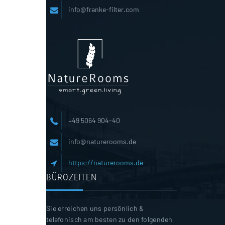
info@franke-filter.com
+49 5064 904-40
info@naturerooms.de
https://naturerooms.de
BÜROZEITEN
Sie erreichen uns persönlich &
telefonisch am besten zu den folgenden