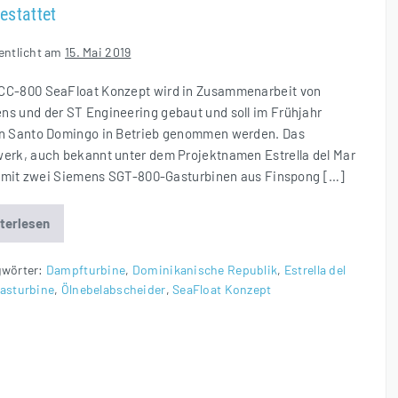
estattet
entlicht am
15. Mai 2019
CC-800 SeaFloat Konzept wird in Zusammenarbeit von
ns und der ST Engineering gebaut und soll im Frühjahr
in Santo Domingo in Betrieb genommen werden. Das
werk, auch bekannt unter dem Projektnamen Estrella del Mar
ist mit zwei Siemens SGT-800-Gasturbinen aus Finspong […]
terlesen
Estrella
del
Mar
III
gwörter:
Dampfturbine
,
Dominikanische Republik
,
Estrella del
mit
asturbine
,
Ölnebelabscheider
,
SeaFloat Konzept
Ölnebelabscheider
ausgestattet