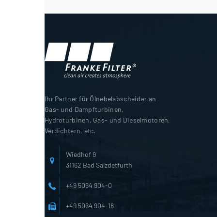
Ihr Partner für Ölnebelabscheider an
Gas- und Dampfturbinen,
Hydroturbinen, Gas- und Dieselmotoren,
Verdichtern, etc.
Wiedhof 9
31162 Bad Salzdetfurth
+49 5064 904-0
+49 5064 904-18