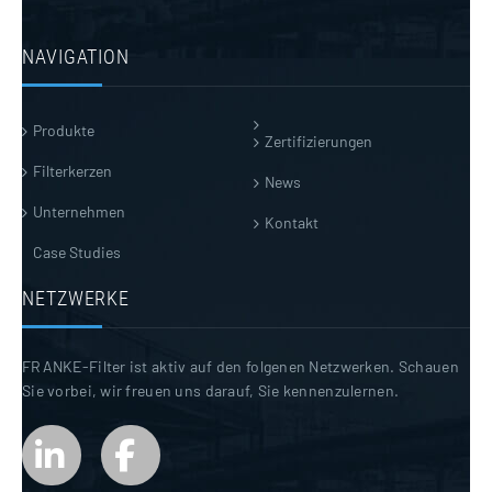
NAVIGATION
Produkte
Zertifizierungen
Filterkerzen
News
Unternehmen
Kontakt
Case Studies
NETZWERKE
FRANKE-Filter ist aktiv auf den folgenen Netzwerken. Schauen
Sie vorbei, wir freuen uns darauf, Sie kennenzulernen.