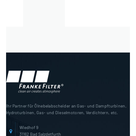
Ihr Partner für Ölnebelabscheider an Gas- und Dampfturbinen,
Hydroturbinen, Gas- und Dieselmotoren, Verdichtern, etc.
Wiedhof 9
31162 Bad Salzdetfurth