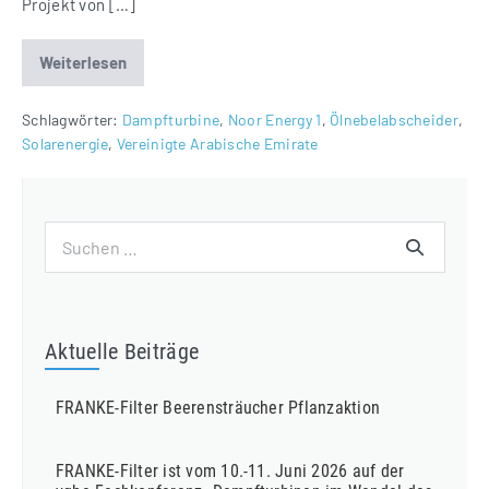
Projekt von […]
Weiterlesen
Ölnebelabscheider
für
CSP
Kraftwerk
Schlagwörter:
Dampfturbine
,
Noor Energy 1
,
Ölnebelabscheider
,
Noor
Solarenergie
,
Vereinigte Arabische Emirate
Energy
1
in
Dubai
Suchen
nach:
Aktuelle Beiträge
FRANKE-Filter Beerensträucher Pflanzaktion
FRANKE-Filter ist vom 10.-11. Juni 2026 auf der