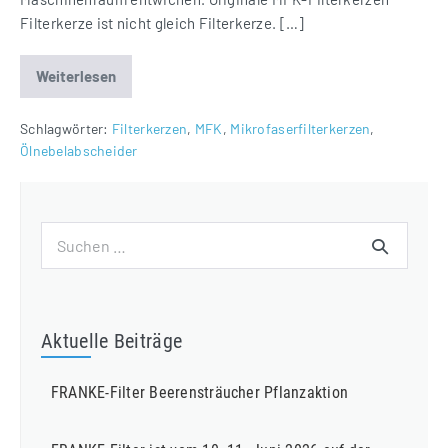
Filterkerze ist nicht gleich Filterkerze. […]
Weiterlesen
Originale
MFK
Filterkerzen
von
Schlagwörter:
Filterkerzen
,
MFK
,
Mikrofaserfilterkerzen
,
FRANKE-
Ölnebelabscheider
Filter
Suchen
nach:
Aktuelle Beiträge
FRANKE-Filter Beerensträucher Pflanzaktion