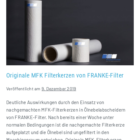
MFK
Filterkerzen
von
FRANKE-
Filter
Originale MFK Filterkerzen von FRANKE-Filter
Veröffentlicht am
9. Dezember 2019
Deutliche Auswirkungen durch den Einsatz von
nachgemachten MFK-Filterkerzen in Ölnebelabscheidern
von FRANKE-Filter. Nach bereits einer Woche unter
normalen Bedingungen ist die nachgemachte Filterkerze
aufgeplatzt und die Ölnebel sind ungefiltert in den
Maschinenraum entwichen. Originale MFK-Filterkerzen