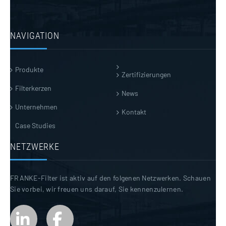
NAVIGATION
Produkte
Zertifizierungen
Filterkerzen
News
Unternehmen
Kontakt
Case Studies
NETZWERKE
FRANKE-Filter ist aktiv auf den folgenen Netzwerken. Schauen
Sie vorbei, wir freuen uns darauf, Sie kennenzulernen.