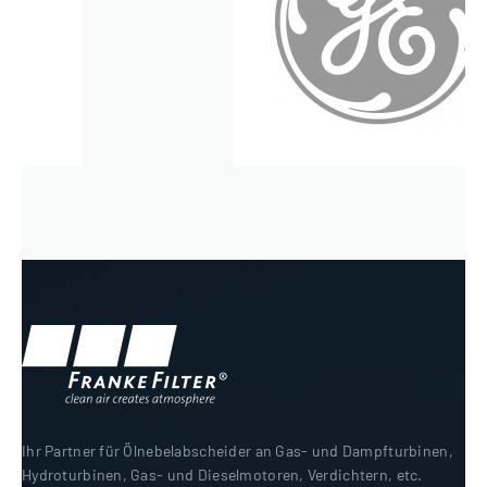
Ihr Partner für Ölnebelabscheider an Gas- und Dampfturbinen,
Hydroturbinen, Gas- und Dieselmotoren, Verdichtern, etc.