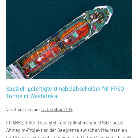
gefertigte
Ölnebelabscheider
für
FPSO
Tortue
in
Westafrika
Speziell gefertigte Ölnebelabscheider für FPSO
Tortue in Westafrika
Veröffentlicht am
17. Oktober 2019
FRANKE-Filter freut sich, die Teilnahme am FPSO Tortue
Ahmeyim-Projekt an der Seegrenze zwischen Mauretanien
und Senegal bekannt zu geben. Das Tortue/Ahmeyim-Gasfeld