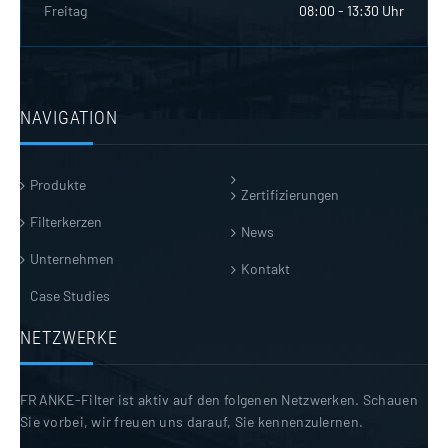
Freitag
08:00 - 13:30 Uhr
NAVIGATION
Produkte
Zertifizierungen
Filterkerzen
News
Unternehmen
Kontakt
Case Studies
NETZWERKE
FRANKE-Filter ist aktiv auf den folgenen Netzwerken. Schauen
Sie vorbei, wir freuen uns darauf, Sie kennenzulernen.