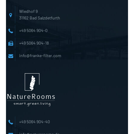
Wiedhof 9
31162 Bad Salzdetfurth
+49 5064 904-0
+49 5064 904-18
info@franke-filter.com
+49 5064 904-40