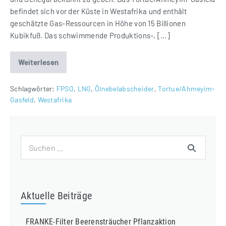
befindet sich vor der Küste in Westafrika und enthält
geschätzte Gas-Ressourcen in Höhe von 15 Billionen
Kubikfuß. Das schwimmende Produktions-, […]
Weiterlesen
Speziell
gefertigte
Ölnebelabscheider
für
Schlagwörter:
FPSO
,
LNG
,
Ölnebelabscheider
,
Tortue/Ahmeyim-
FPSO
Gasfeld
,
Westafrika
Tortue
in
Westafrika
Suchen
nach:
Aktuelle Beiträge
FRANKE-Filter Beerensträucher Pflanzaktion