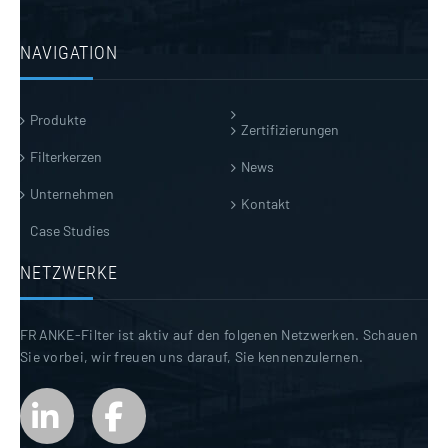
NAVIGATION
Produkte
Zertifizierungen
Filterkerzen
News
Unternehmen
Kontakt
Case Studies
NETZWERKE
FRANKE-Filter ist aktiv auf den folgenen Netzwerken. Schauen
Sie vorbei, wir freuen uns darauf, Sie kennenzulernen.