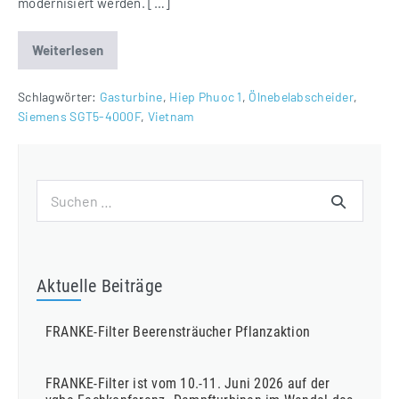
modernisiert werden. […]
Weiterlesen
Ölnebelabscheider
für
Hiep
Phuoc
Schlagwörter:
Gasturbine
,
Hiep Phuoc 1
,
Ölnebelabscheider
,
1
Siemens SGT5-4000F
,
Vietnam
Projekt
Suchen
nach:
Aktuelle Beiträge
FRANKE-Filter Beerensträucher Pflanzaktion
FRANKE-Filter ist vom 10.-11. Juni 2026 auf der