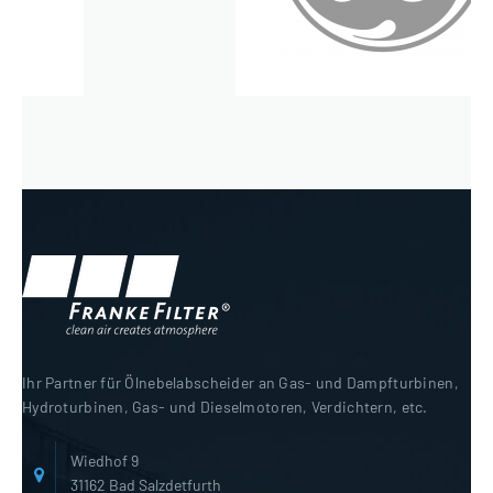
Ihr Partner für Ölnebelabscheider an Gas- und Dampfturbinen,
Hydroturbinen, Gas- und Dieselmotoren, Verdichtern, etc.
Wiedhof 9
31162 Bad Salzdetfurth