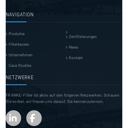
NAVIGATION
Produkte
Zertifizierungen
Filterkerzen
News
Unternehmen
Kontakt
Case Studies
NETZWERKE
FRANKE-Filter ist aktiv auf den folgenen Netzwerken. Schauen
Sie vorbei, wir freuen uns darauf, Sie kennenzulernen.