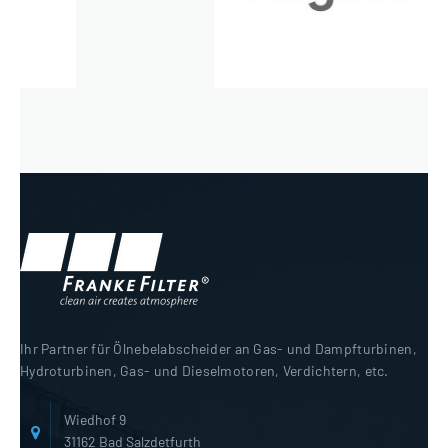
Ihr Partner für Ölnebelabscheider an Gas- und Dampfturbinen,
Hydroturbinen, Gas- und Dieselmotoren, Verdichtern, etc.
Wiedhof 9
31162 Bad Salzdetfurth