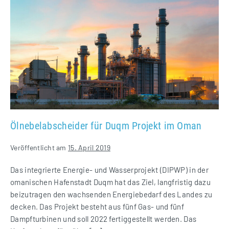
für
Duqm
Projekt
im
Oman
Ölnebelabscheider für Duqm Projekt im Oman
Veröffentlicht am
15. April 2019
Das integrierte Energie- und Wasserprojekt (DIPWP) in der
omanischen Hafenstadt Duqm hat das Ziel, langfristig dazu
beizutragen den wachsenden Energiebedarf des Landes zu
decken. Das Projekt besteht aus fünf Gas- und fünf
Dampfturbinen und soll 2022 fertiggestellt werden. Das