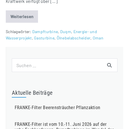
Kraftwerk verfügt über […]
Weiterlesen
Ölnebelabscheider
für
Duqm
Projekt
Schlagwörter:
Dampfturbine
,
Duqm
,
Energie- und
im
Wasserprojekt
,
Gasturbine
,
Ölnebelabscheider
,
Oman
Oman
Suchen
nach:
Aktuelle Beiträge
FRANKE-Filter Beerensträucher Pflanzaktion
FRANKE-Filter ist vom 10.-11. Juni 2026 auf der