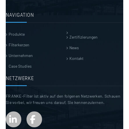
NAVIGATION
Produkte
Zertifizierungen
Filterkerzen
News
Unternehmen
Kontakt
Case Studies
NETZWERKE
FRANKE-Filter ist aktiv auf den folgenen Netzwerken. Schauen
Sie vorbei, wir freuen uns darauf, Sie kennenzulernen.