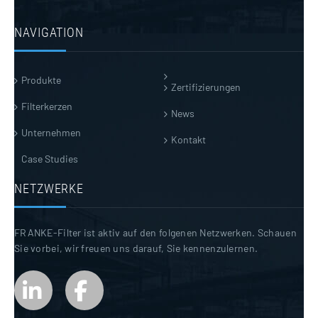
NAVIGATION
Produkte
Zertifizierungen
Filterkerzen
News
Unternehmen
Kontakt
Case Studies
NETZWERKE
FRANKE-Filter ist aktiv auf den folgenen Netzwerken. Schauen
Sie vorbei, wir freuen uns darauf, Sie kennenzulernen.