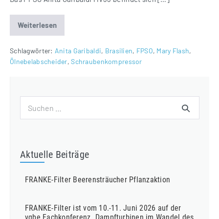
Weiterlesen
Ölnebelabscheider
für
FPSO
Anita
Schlagwörter:
Anita Garibaldi
,
Brasilien
,
FPSO
,
Mary Flash
,
Garibaldi
Ölnebelabscheider
,
Schraubenkompressor
in
Brasilien
Suchen
nach:
Aktuelle Beiträge
FRANKE-Filter Beerensträucher Pflanzaktion
FRANKE-Filter ist vom 10.-11. Juni 2026 auf der
vgbe Fachkonferenz „Dampfturbinen im Wandel des