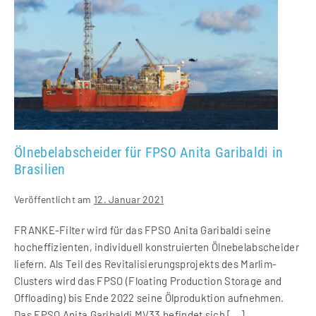
für
FPSO
Anita
Garibaldi
in
Brasilien
Ölnebelabscheider für FPSO Anita Garibaldi in
Brasilien
Veröffentlicht am
12. Januar 2021
FRANKE-Filter wird für das FPSO Anita Garibaldi seine
hocheffizienten, individuell konstruierten Ölnebelabscheider
liefern. Als Teil des Revitalisierungsprojekts des Marlim-
Clusters wird das FPSO (Floating Production Storage and
Offloading) bis Ende 2022 seine Ölproduktion aufnehmen.
Das FPSO Anita Garibaldi MV33 befindet sich […]