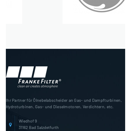
Ihr Partner für Ölnebelabscheider an Gas- und Dampfturbinen,
Hydroturbinen, Gas- und Dieselmotoren, Verdichtern, etc.
Wiedhof 9
31162 Bad Salzdetfurth