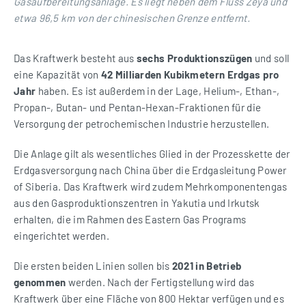
Gasaufbereitungsanlage. Es liegt neben dem Fluss Zeya und
etwa 96,5 km von der chinesischen Grenze entfernt.
Das Kraftwerk besteht aus
sechs Produktionszügen
und soll
eine Kapazität von
42 Milliarden Kubikmetern Erdgas
pro
Jahr
haben. Es ist außerdem in der Lage, Helium-, Ethan-,
Propan-, Butan- und Pentan-Hexan-Fraktionen für die
Versorgung der petrochemischen Industrie herzustellen.
Die Anlage gilt als wesentliches Glied in der Prozesskette der
Erdgasversorgung nach China über die Erdgasleitung Power
of Siberia. Das Kraftwerk wird zudem Mehrkomponentengas
aus den Gasproduktionszentren in Yakutia und Irkutsk
erhalten, die im Rahmen des Eastern Gas Programs
eingerichtet werden.
Die ersten beiden Linien sollen bis
2021 in Betrieb
genommen
werden. Nach der Fertigstellung wird das
Kraftwerk über eine Fläche von 800 Hektar verfügen und es