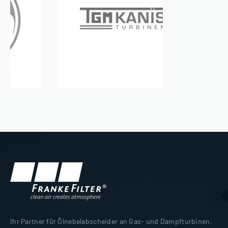
Ihr Partner für Ölnebelabscheider an Gas- und Dampfturbinen,