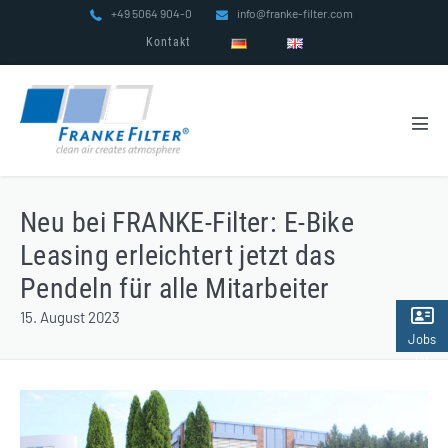
Zum
+49 5064 904-0
info@franke-filter.com
Inhalt
Kontakt
springen
Men
Scha
Neu bei FRANKE-Filter: E-Bike
Leasing erleichtert jetzt das
Pendeln für alle Mitarbeiter
15. August 2023
Jobs
(2)