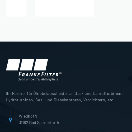
Ihr Partner für Ölnebelabscheider an Gas- und Dampfturbinen,
Hydroturbinen, Gas- und Dieselmotoren, Verdichtern, etc.
Wiedhof 9
31162 Bad Salzdetfurth