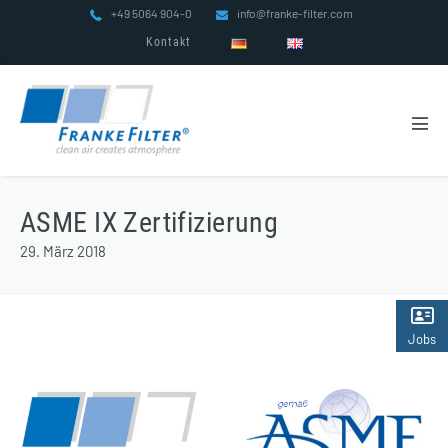
Zum
+49 5064 904-0
info@franke-filter.com
Inhalt
Kontakt
springen
Men
Scha
ASME IX Zertifizierung
29. März 2018
Jobs
(2)