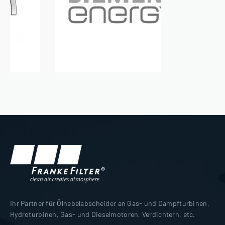
Ihr Partner für Ölnebelabscheider an Gas- und Dampfturbinen,
Hydroturbinen, Gas- und Dieselmotoren, Verdichtern, etc.