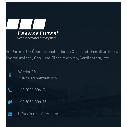
Ihr Partner für Ölnebelabscheider an Gas- und Dampfturbinen,
Hydroturbinen, Gas- und Dieselmotoren, Verdichtern, etc.
Wiedhof 9
31162 Bad Salzdetfurth
+49 5064 904-0
+49 5064 904-18
info@franke-filter.com