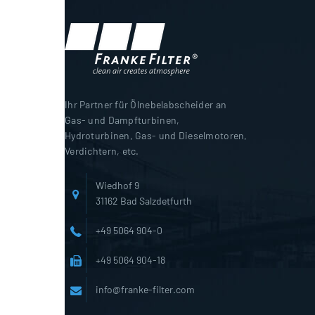
Ihr Partner für Ölnebelabscheider an
Gas- und Dampfturbinen,
Hydroturbinen, Gas- und Dieselmotoren,
Verdichtern, etc.
Wiedhof 9
31162 Bad Salzdetfurth
+49 5064 904-0
+49 5064 904-18
info@franke-filter.com