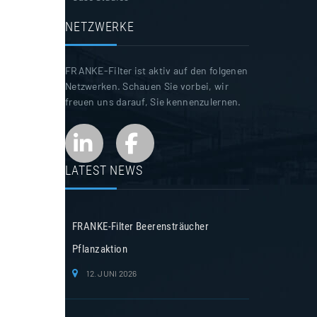
NETZWERKE
FRANKE-Filter ist aktiv auf den folgenen
Netzwerken. Schauen Sie vorbei, wir
freuen uns darauf, Sie kennenzulernen.
LATEST NEWS
FRANKE-Filter Beerensträucher
Pflanzaktion
12. JUNI 2026