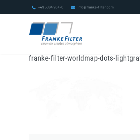
Zum
+49 5064 904-0
info@franke-filter.com
Inhalt
springen
franke-filter-worldmap-dots-lightgr