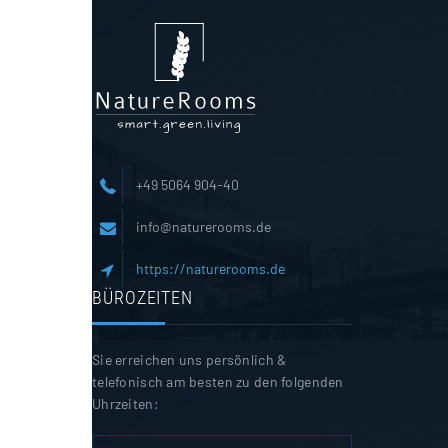
+49 5064 904-40
info@naturerooms.de
https://naturerooms.de
BÜROZEITEN
Sie erreichen uns persönlich &
telefonisch am besten zu den folgenden
Uhrzeiten: