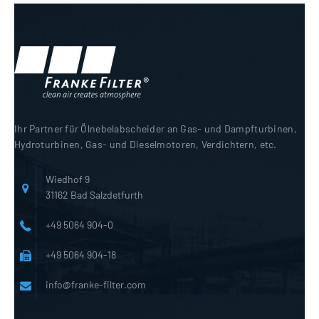
Ihr Partner für Ölnebelabscheider an Gas- und Dampfturbinen,
Hydroturbinen, Gas- und Dieselmotoren, Verdichtern, etc.
Wiedhof 9
31162 Bad Salzdetfurth
+49 5064 904-0
+49 5064 904-18
info@franke-filter.com