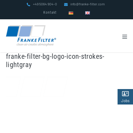
Zum
+49 5064 904-0
info@franke-filter.com
Inhalt
Kontakt
springen
Men
Scha
franke-filter-bg-logo-icon-strokes-
lightgray
Jobs
(2)