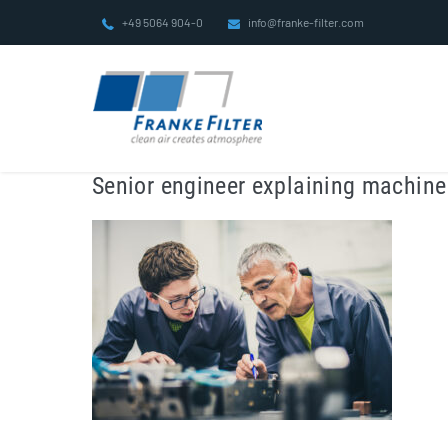
Zum
+49 5064 904-0
info@franke-filter.com
Inhalt
springen
Senior engineer explaining machine 