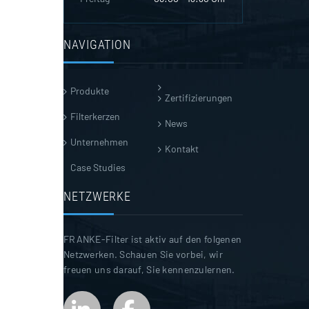
NAVIGATION
Produkte
Zertifizierungen
Filterkerzen
News
Unternehmen
Kontakt
Case Studies
NETZWERKE
FRANKE-Filter ist aktiv auf den folgenen
Netzwerken. Schauen Sie vorbei, wir
freuen uns darauf, Sie kennenzulernen.