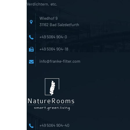
Verdichtern, etc.
Wiedhof 9
31162 Bad Salzdetfurth
+49 5064 904-0
+49 5064 904-18
info@franke-filter.com
+49 5064 904-40