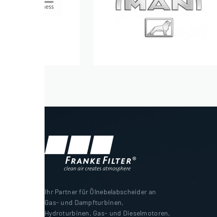
Ihr Partner für Ölnebelabscheider an
Gas- und Dampfturbinen,
Hydroturbinen, Gas- und Dieselmotoren,