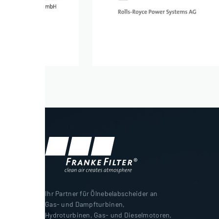
Ihr Partner für Ölnebelabscheider an
Gas- und Dampfturbinen,
Hydroturbinen, Gas- und Dieselmotoren,