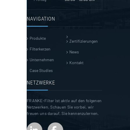
NAVIGATION
Produkte
Zertifizierungen
Filterkerzen
News
Unternehmen
Kontakt
Case Studies
NETZWERKE
FRANKE-Filter ist aktiv auf den folgenen
Netzwerken. Schauen Sie vorbei, wir
freuen uns darauf, Sie kennenzulernen.