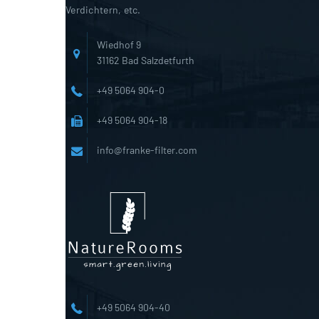
Verdichtern, etc.
Wiedhof 9
31162 Bad Salzdetfurth
+49 5064 904-0
+49 5064 904-18
info@franke-filter.com
+49 5064 904-40