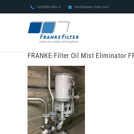
Zum
+49 5064 904-0
info@franke-filter.com
Inhalt
springen
FRANKE-Filter Oil Mist Eliminator F