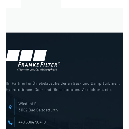
Ihr Partner für Ölnebelabscheider an Gas- und Dampfturbinen,
Hydroturbinen, Gas- und Dieselmotoren, Verdichtern, etc.
Wiedhof 9
31162 Bad Salzdetfurth
+49 5064 904-0