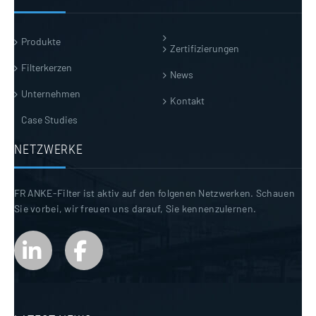
Produkte
Zertifizierungen
Filterkerzen
News
Unternehmen
Kontakt
Case Studies
NETZWERKE
FRANKE-Filter ist aktiv auf den folgenen Netzwerken. Schauen
Sie vorbei, wir freuen uns darauf, Sie kennenzulernen.