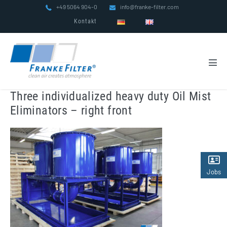
Zum
+49 5064 904-0
info@franke-filter.com
Inhalt
Kontakt
springen
Men
Scha
Three individualized heavy duty Oil Mist
Eliminators – right front
Jobs
(2)