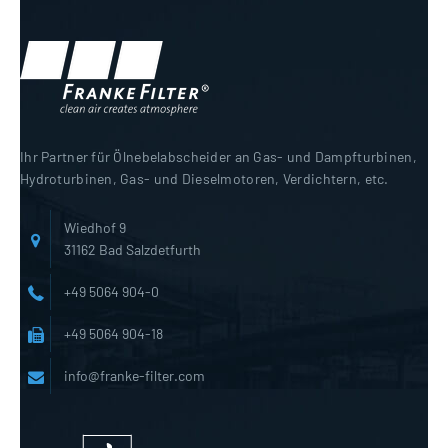
Ihr Partner für Ölnebelabscheider an Gas- und Dampfturbinen,
Hydroturbinen, Gas- und Dieselmotoren, Verdichtern, etc.
Wiedhof 9
31162 Bad Salzdetfurth
+49 5064 904-0
+49 5064 904-18
info@franke-filter.com