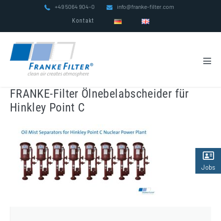
Zum
+49 5064 904-0
info@franke-filter.com
Inhalt
Kontakt
springen
Men
Scha
FRANKE-Filter Ölnebelabscheider für
Hinkley Point C
Jobs
(2)