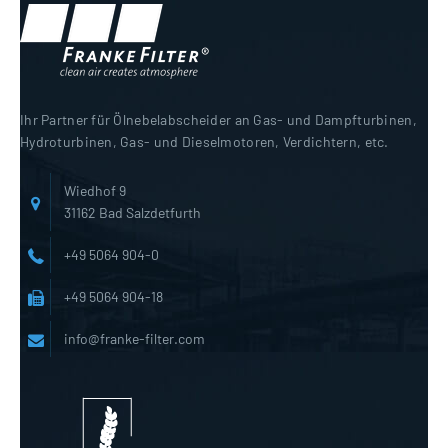
Ihr Partner für Ölnebelabscheider an Gas- und Dampfturbinen,
Hydroturbinen, Gas- und Dieselmotoren, Verdichtern, etc.
Wiedhof 9
31162 Bad Salzdetfurth
+49 5064 904-0
+49 5064 904-18
info@franke-filter.com