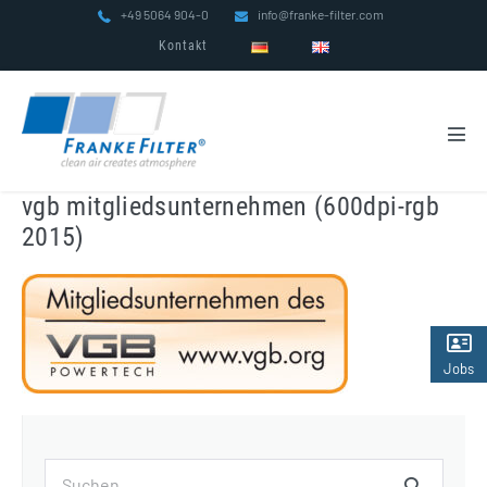
Zum
+49 5064 904-0
info@franke-filter.com
Inhalt
Kontakt
springen
Men
Scha
vgb mitgliedsunternehmen (600dpi-rgb
2015)
Jobs
(2)
Suchen