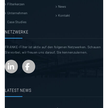
Filterkerzen
News
Unternehmen
Kontakt
Case Studies
NETZWERKE
FRANKE-Filter ist aktiv auf den folgenen Netzwerken. Schauen
Sie vorbei, wir freuen uns darauf, Sie kennenzulernen.
LATEST NEWS