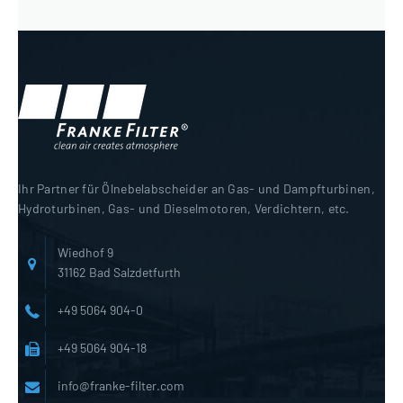
Ihr Partner für Ölnebelabscheider an Gas- und Dampfturbinen,
Hydroturbinen, Gas- und Dieselmotoren, Verdichtern, etc.
Wiedhof 9
31162 Bad Salzdetfurth
+49 5064 904-0
+49 5064 904-18
info@franke-filter.com