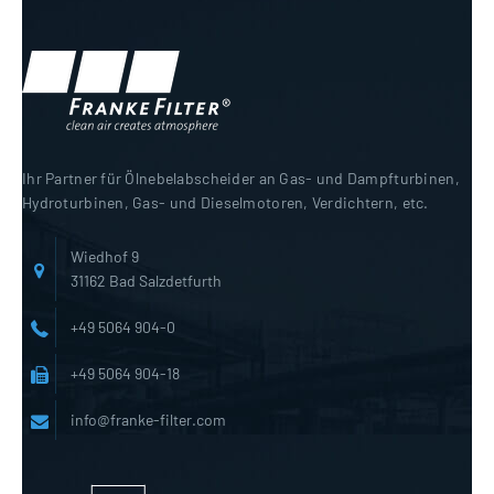
Ihr Partner für Ölnebelabscheider an Gas- und Dampfturbinen,
Hydroturbinen, Gas- und Dieselmotoren, Verdichtern, etc.
Wiedhof 9
31162 Bad Salzdetfurth
+49 5064 904-0
+49 5064 904-18
info@franke-filter.com