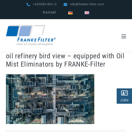
Zum
+49 5064 904-0
info@franke-filter.com
Inhalt
Kontakt
springen
Men
Scha
oil refinery bird view – equipped with Oil
Mist Eliminators by FRANKE-Filter
Jobs
(2)