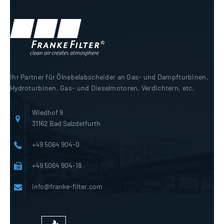
Ihr Partner für Ölnebelabscheider an Gas- und Dampfturbinen,
Hydroturbinen, Gas- und Dieselmotoren, Verdichtern, etc.
Wiedhof 9
31162 Bad Salzdetfurth
+49 5064 904-0
+49 5064 904-18
info@franke-filter.com