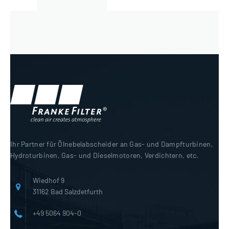
Ihr Partner für Ölnebelabscheider an Gas- und Dampfturbinen,
Hydroturbinen, Gas- und Dieselmotoren, Verdichtern, etc.
Wiedhof 9
31162 Bad Salzdetfurth
+49 5064 904-0