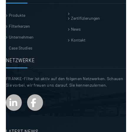
Produkte
Zertifizierungen
Filterkerzen
News
Unternehmen
Kontakt
Case Studies
NETZWERKE
FRANKE-Filter ist aktiv auf den folgenen Netzwerken. Schauen
Sie vorbei, wir freuen uns darauf, Sie kennenzulernen.
LATEST NEWS