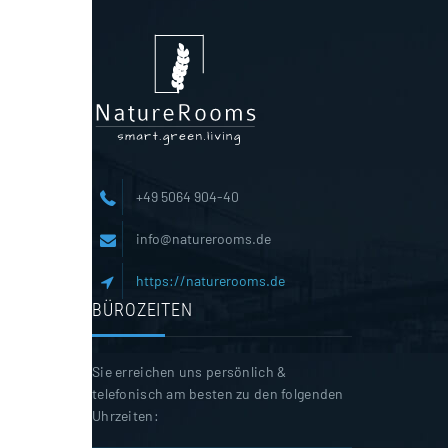
+49 5064 904-40
info@naturerooms.de
https://naturerooms.de
BÜROZEITEN
Sie erreichen uns persönlich &
telefonisch am besten zu den folgenden
Uhrzeiten: