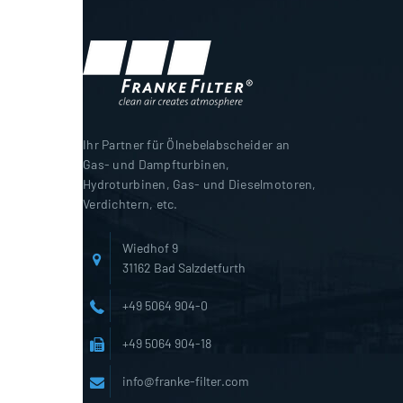
Ihr Partner für Ölnebelabscheider an
Gas- und Dampfturbinen,
Hydroturbinen, Gas- und Dieselmotoren,
Verdichtern, etc.
Wiedhof 9
31162 Bad Salzdetfurth
+49 5064 904-0
+49 5064 904-18
info@franke-filter.com