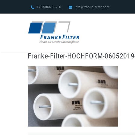
Zum
+49 5064 904-0
info@franke-filter.com
Inhalt
springen
Franke-Filter-HOCHFORM-06052019