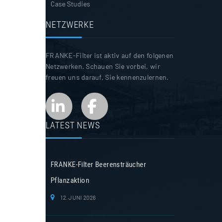
Case Studies
NETZWERKE
FRANKE-Filter ist aktiv auf den folgenen
Netzwerken. Schauen Sie vorbei, wir
freuen uns darauf, Sie kennenzulernen.
LATEST NEWS
FRANKE-Filter Beerensträucher
Pflanzaktion
12. JUNI 2026