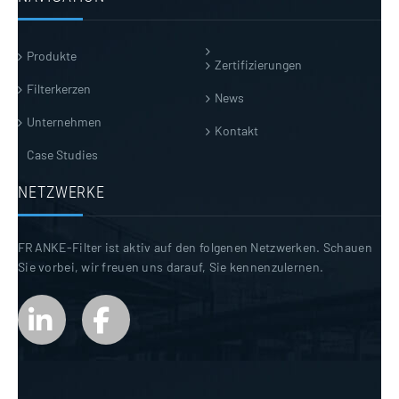
Produkte
Zertifizierungen
Filterkerzen
News
Unternehmen
Kontakt
Case Studies
NETZWERKE
FRANKE-Filter ist aktiv auf den folgenen Netzwerken. Schauen
Sie vorbei, wir freuen uns darauf, Sie kennenzulernen.