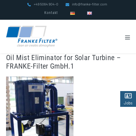
Zum
+49 5064 904-0
info@franke-filter.com
Inhalt
Kontakt
springen
Men
Scha
Oil Mist Eliminator for Solar Turbine –
FRANKE-Filter GmbH.1
Jobs
(2)