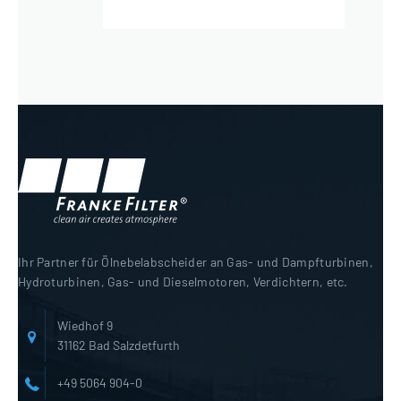
Ihr Partner für Ölnebelabscheider an Gas- und Dampfturbinen,
Hydroturbinen, Gas- und Dieselmotoren, Verdichtern, etc.
Wiedhof 9
31162 Bad Salzdetfurth
+49 5064 904-0