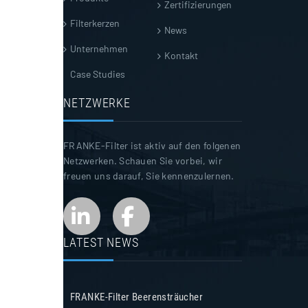
Zertifizierungen
Filterkerzen
News
Unternehmen
Kontakt
Case Studies
NETZWERKE
FRANKE-Filter ist aktiv auf den folgenen
Netzwerken. Schauen Sie vorbei, wir
freuen uns darauf, Sie kennenzulernen.
LATEST NEWS
FRANKE-Filter Beerensträucher