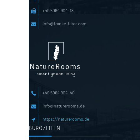
+49 5064 904-18
info@franke-filter.com
+49 5064 904-40
info@naturerooms.de
https://naturerooms.de
BÜROZEITEN