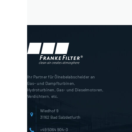
Ihr Partner für Ölnebelabscheider an
Gas- und Dampfturbinen,
Hydroturbinen, Gas- und Dieselmotoren,
Verdichtern, etc.
Wiedhof 9
31162 Bad Salzdetfurth
+49 5064 904-0