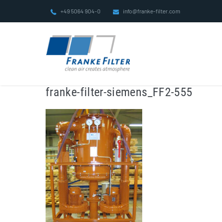
Zum
+49 5064 904-0
info@franke-filter.com
Inhalt
springen
franke-filter-siemens_FF2-555