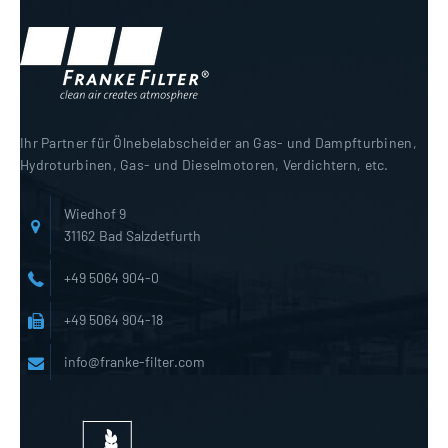
Ihr Partner für Ölnebelabscheider an Gas- und Dampfturbinen,
Hydroturbinen, Gas- und Dieselmotoren, Verdichtern, etc.
Wiedhof 9
31162 Bad Salzdetfurth
+49 5064 904-0
+49 5064 904-18
info@franke-filter.com