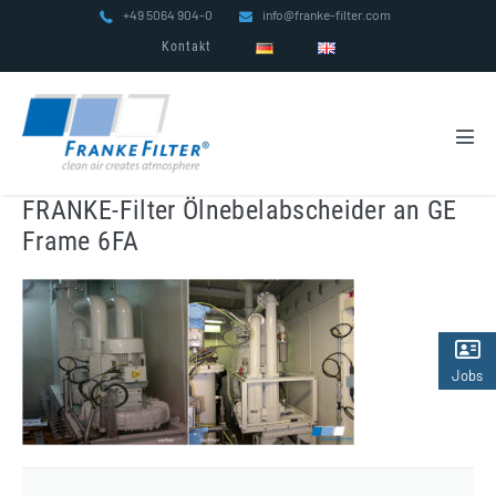
Zum
+49 5064 904-0
info@franke-filter.com
Inhalt
Kontakt
springen
Men
Scha
FRANKE-Filter Ölnebelabscheider an GE
Frame 6FA
Jobs
(2)