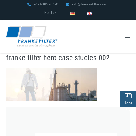
Zum
+49 5064 904-0
info@franke-filter.com
Inhalt
Kontakt
springen
Men
Scha
franke-filter-hero-case-studies-002
Jobs
(2)