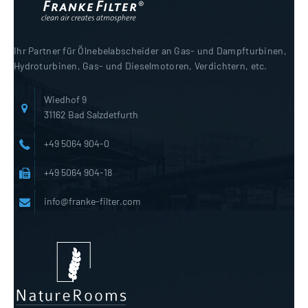
Ihr Partner für Ölnebelabscheider an Gas- und Dampfturbinen,
Hydroturbinen, Gas- und Dieselmotoren, Verdichtern, etc.
Wiedhof 9
31162 Bad Salzdetfurth
+49 5064 904-0
+49 5064 904-18
info@franke-filter.com