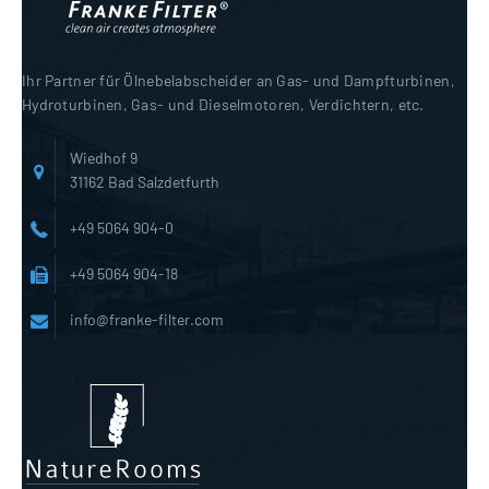
Ihr Partner für Ölnebelabscheider an Gas- und Dampfturbinen,
Hydroturbinen, Gas- und Dieselmotoren, Verdichtern, etc.
Wiedhof 9
31162 Bad Salzdetfurth
+49 5064 904-0
+49 5064 904-18
info@franke-filter.com