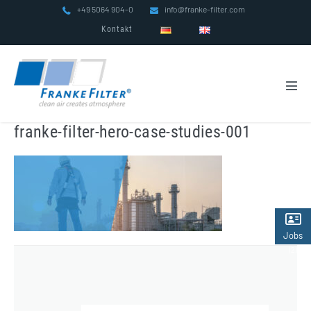
Zum
+49 5064 904-0
info@franke-filter.com
Inhalt
Kontakt
springen
Men
Scha
franke-filter-hero-case-studies-001
Jobs
(2)