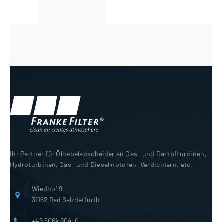
Ihr Partner für Ölnebelabscheider an Gas- und Dampfturbinen,
Hydroturbinen, Gas- und Dieselmotoren, Verdichtern, etc.
Wiedhof 9
31162 Bad Salzdetfurth
+49 5064 904-0