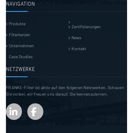
NAVIGATION
Produkte
Zertifizierungen
Filterkerzen
News
Unternehmen
Kontakt
Case Studies
NETZWERKE
FRANKE-Filter ist aktiv auf den folgenen Netzwerken. Schauen
Sie vorbei, wir freuen uns darauf, Sie kennenzulernen.