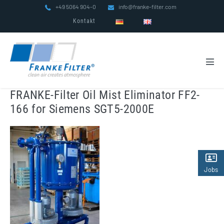
Zum
+49 5064 904-0
info@franke-filter.com
Inhalt
Kontakt
springen
Men
Scha
FRANKE-Filter Oil Mist Eliminator FF2-
166 for Siemens SGT5-2000E
Jobs
(2)