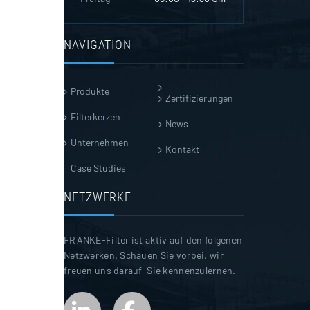
NAVIGATION
Produkte
Zertifizierungen
Filterkerzen
News
Unternehmen
Kontakt
Case Studies
NETZWERKE
FRANKE-Filter ist aktiv auf den folgenen
Netzwerken. Schauen Sie vorbei, wir
freuen uns darauf, Sie kennenzulernen.