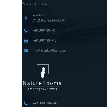
Verdichtern, etc.
Wiedhof 9
31162 Bad Salzdetfurth
+49 5064 904-0
+49 5064 904-18
info@franke-filter.com
+49 5064 904-40