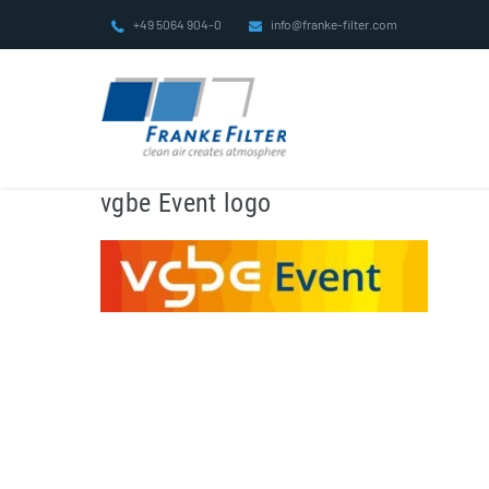
Zum
+49 5064 904-0
info@franke-filter.com
Inhalt
springen
vgbe Event logo