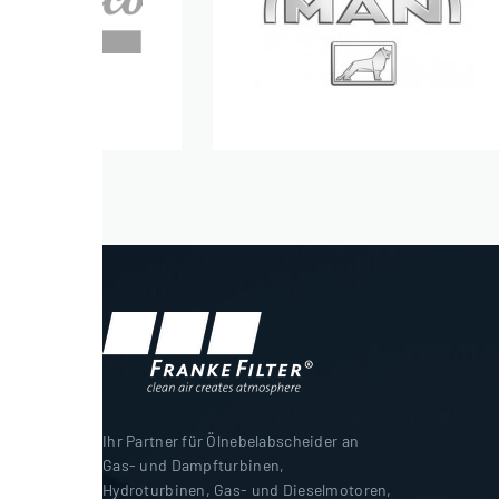
Ihr Partner für Ölnebelabscheider an
Gas- und Dampfturbinen,
Hydroturbinen, Gas- und Dieselmotoren,